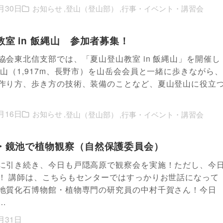
月30日
お知らせ
登山（登山部）
行事・イベント・講習会
室 in 飯縄山 参加者募集！
協会東北信支部では、「夏山登山教室 in 飯縄山」を開催し
縄山（1,917m、長野市）を山岳会会員と一緒に歩きながら、
作り方、歩き方の技術、装備のことなど、夏山登山に役立
月16日
お知らせ
登山（登山部）
行事・イベント・講習会
・鏡池で植物観察（自然保護委員会）
に引き続き、今日も戸隠高原で観察会を実施！ただし、今
！ 講師は、こちらもセンターではすっかりお世話になって
地質化石博物館・植物専門の研究員の中村千賀さん！今日
…
月31日