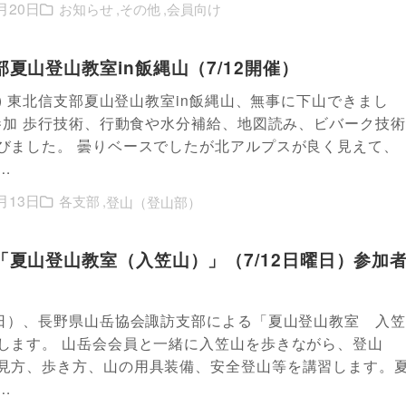
月20日
お知らせ
その他
会員向け
夏山登山教室in飯縄山（7/12開催）
日) 東北信支部夏山登山教室in飯縄山、無事に下山できまし
名参加 歩行技術、行動食や水分補給、地図読み、ビバーク技術
びました。 曇りベースでしたが北アルプスが良く見えて、
…
月13日
各支部
登山（登山部）
「夏山登山教室（入笠山）」（7/12日曜日）参加
（日）、長野県山岳協会諏訪支部による「夏山登山教室 入笠
します。 山岳会会員と一緒に入笠山を歩きながら、登山
見方、歩き方、山の用具装備、安全登山等を講習します。
…