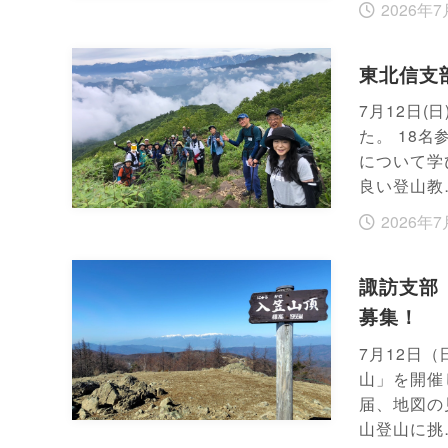
2026年7
東北信支部
7月12日(
た。 18
について学
良い登山教
2026年7
諏訪支部
募集！
7月12日
山」を開催
届、地図の
山登山に挑