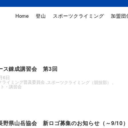
Home
登山
スポーツクライミング
加盟団
ース錬成講習会 第3回
8月6日
クライミング普及委員会
スポーツクライミング（競技部）
ント・講習会
長野県山岳協会 新ロゴ募集のお知らせ（～9/10