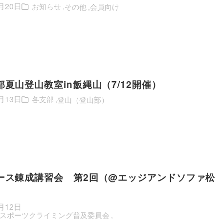
月20日
お知らせ
その他
会員向け
夏山登山教室in飯縄山（7/12開催）
月13日
各支部
登山（登山部）
ース錬成講習会 第2回（@エッジアンドソファ松
月12日
スポーツクライミング普及委員会