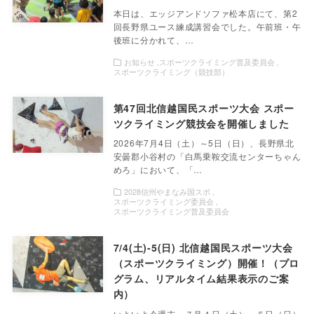
本日は、エッジアンドソファ松本店にて、第2
回長野県ユース練成講習会でした。午前班・午
後班に分かれて、…
お知らせ
スポーツクライミング普及委員会
スポーツクライミング（競技部）
第47回北信越国民スポーツ大会 スポー
ツクライミング競技会を開催しました
2026年7月4日（土）～5日（日）、長野県北
安曇郡小谷村の「白馬乗鞍交流センターちゃん
めろ」において、「…
2028信州やまなみ国スポ
スポーツクライミング委員会
スポーツクライミング普及委員会
7/4(土)-5(日) 北信越国民スポーツ大会
（スポーツクライミング）開催！（プロ
グラム、リアルタイム結果表示のご案
内）
いよいよ今週末、７月４日（土）、５日（日）