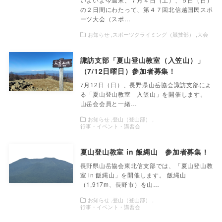
の２日間にわたって、第４７回北信越国民スポ
ーツ大会（スポ…
お知らせ
スポーツクライミング（競技部）
大会
諏訪支部「夏山登山教室（入笠山）」
（7/12日曜日）参加者募集！
7月12日（日）、長野県山岳協会諏訪支部によ
る「夏山登山教室 入笠山」を開催します。
山岳会会員と一緒…
お知らせ
登山（登山部）
行事・イベント・講習会
夏山登山教室 in 飯縄山 参加者募集！
長野県山岳協会東北信支部では、「夏山登山教
室 in 飯縄山」を開催します。 飯縄山
（1,917m、長野市）を山…
お知らせ
登山（登山部）
行事・イベント・講習会