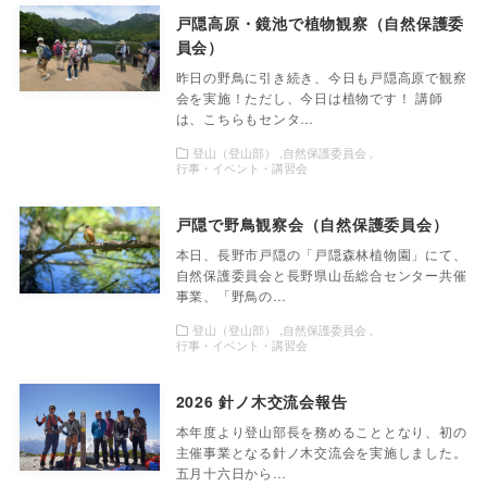
戸隠高原・鏡池で植物観察（自然保護委
員会）
昨日の野鳥に引き続き、今日も戸隠高原で観察
会を実施！ただし、今日は植物です！ 講師
は、こちらもセンタ…
登山（登山部）
自然保護委員会
行事・イベント・講習会
戸隠で野鳥観察会（自然保護委員会）
本日、長野市戸隠の「戸隠森林植物園」にて、
自然保護委員会と長野県山岳総合センター共催
事業、「野鳥の…
登山（登山部）
自然保護委員会
行事・イベント・講習会
2026 針ノ木交流会報告
本年度より登山部長を務めることとなり、初の
主催事業となる針ノ木交流会を実施しました。
五月十六日から…