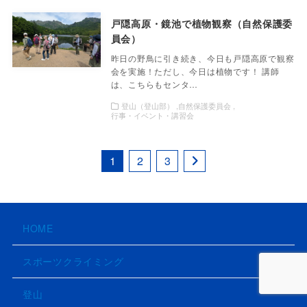
戸隠高原・鏡池で植物観察（自然保護委
員会）
昨日の野鳥に引き続き、今日も戸隠高原で観察
会を実施！ただし、今日は植物です！ 講師
は、こちらもセンタ…
登山（登山部）
自然保護委員会
行事・イベント・講習会
1
2
3
HOME
スポーツクライミング
登山