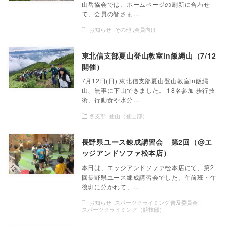
山岳協会では、ホームページの刷新に合わせ
て、会員の皆さま…
お知らせ
その他
会員向け
東北信支部夏山登山教室in飯縄山（7/12
開催）
7月12日(日) 東北信支部夏山登山教室in飯縄
山、無事に下山できました。 18名参加 歩行技
術、行動食や水分…
各支部
登山（登山部）
長野県ユース錬成講習会 第2回（@エ
ッジアンドソファ松本店）
本日は、エッジアンドソファ松本店にて、第2
回長野県ユース練成講習会でした。午前班・午
後班に分かれて、…
お知らせ
スポーツクライミング普及委員会
スポーツクライミング（競技部）