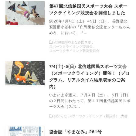
第47回北信越国民スポーツ大会 スポー
ツクライミング競技会を開催しました
2026年7月4日（土）～5日（日）、長野県北
安曇郡小谷村の「白馬乗鞍交流センターちゃん
めろ」において、「…
2028信州やまなみ国スポ
スポーツクライミング委員会
スポーツクライミング普及委員会
7/4(土)-5(日) 北信越国民スポーツ大会
（スポーツクライミング）開催！（プロ
グラム、リアルタイム結果表示のご案
内）
いよいよ今週末、７月４日（土）、５日（日）
の２日間にわたって、第４７回北信越国民スポ
ーツ大会（スポ…
お知らせ
スポーツクライミング（競技部）
大会
協会誌「やまなみ」261号