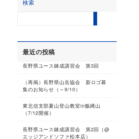
検索
最近の投稿
長野県ユース錬成講習会 第3回
（再掲）長野県山岳協会 新ロゴ募
集のお知らせ（～9/10）
東北信支部夏山登山教室in飯縄山
（7/12開催）
長野県ユース錬成講習会 第2回（@
エッジアンドソファ松本店）