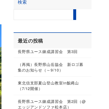
検索
最近の投稿
長野県ユース錬成講習会 第3回
（再掲）長野県山岳協会 新ロゴ募
集のお知らせ（～9/10）
東北信支部夏山登山教室in飯縄山
（7/12開催）
長野県ユース錬成講習会 第2回（@
エッジアンドソファ松本店）