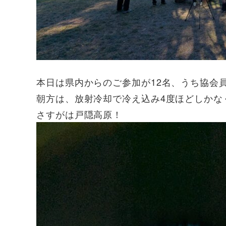
本日は県内からのご参加が12名、うち協会
朝方は、放射冷却で冷え込み4度ほどしかな
さすがは戸隠高原！